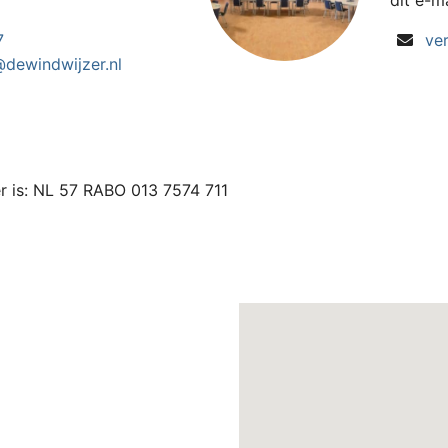
dit e-m
7
ve
@dewindwijzer.nl
 is: NL 57 RABO 013 7574 711