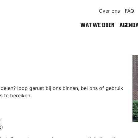
Over ons
FAQ
WAT WE DOEN
AGEND
 delen? loop gerust bij ons binnen, bel ons of gebruik
s te bereiken.
r
t)