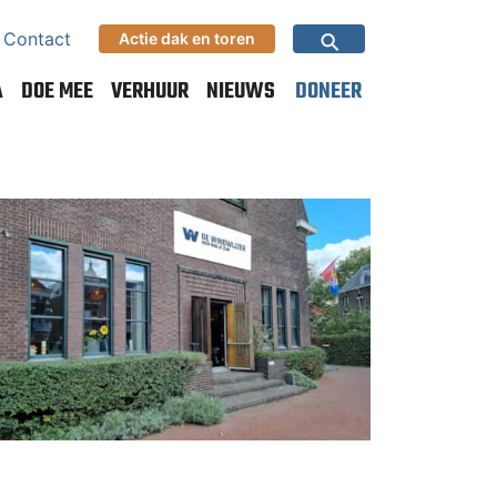
⚲
Contact
Actie dak en toren
A
DOE MEE
VERHUUR
NIEUWS
DONEER