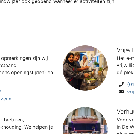
ndwijzer ook geopend wanneer er activiteiten zijn.
Vrijwil
 opmerkingen zijn wij
Het e-m
rstaand
vrijwil
dens openingstijden) en
dé plek 
(0
7
vri
zer.nl
Verhu
r facturen,
Voor vr
ekhouding. We helpen je
in De W