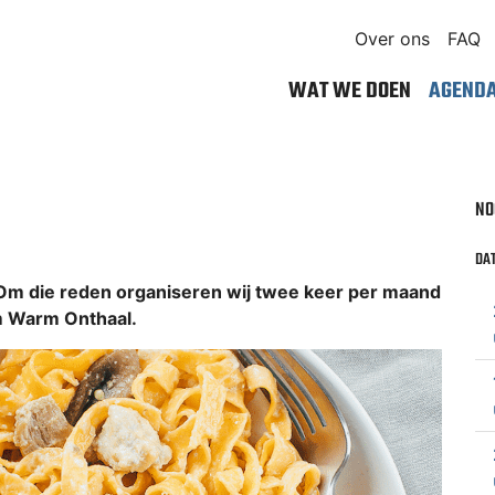
Over ons
FAQ
WAT WE DOEN
AGEND
NO
DAT
Om die reden organiseren wij twee keer per maand
am Warm Onthaal.