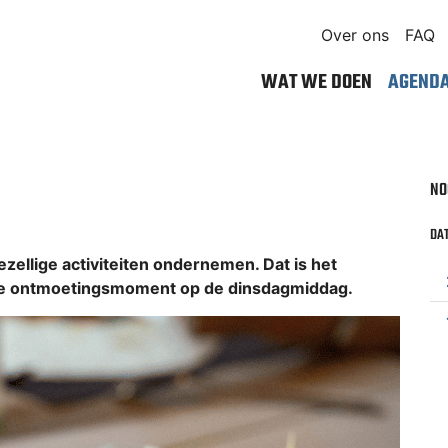
Over ons
FAQ
WAT WE DOEN
AGEND
NO
DAT
llige activiteiten ondernemen. Dat is het
kse ontmoetingsmoment op de dinsdagmiddag.