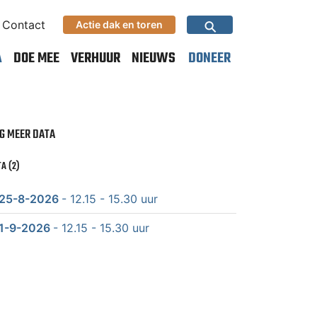
⚲
Contact
Actie dak en toren
A
DOE MEE
VERHUUR
NIEUWS
DONEER
G MEER DATA
A (2)
25-8-2026
- 12.15 - 15.30 uur
1-9-2026
- 12.15 - 15.30 uur