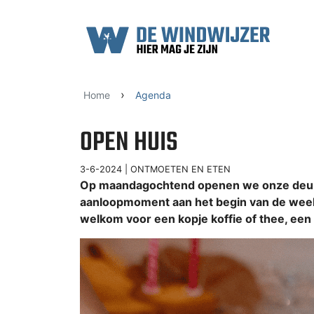
Ga naar content
›
Home
Agenda
OPEN HUIS
3-6-2024 |
ONTMOETEN EN ETEN
Op maandagochtend openen we onze deure
aanloopmoment aan het begin van de week.
welkom voor een kopje koffie of thee, een s