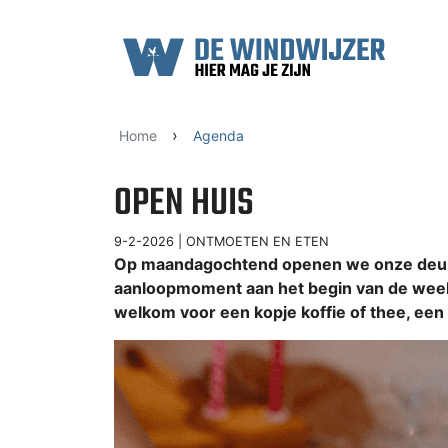
Ga naar content
›
Home
Agenda
OPEN HUIS
9-2-2026 |
ONTMOETEN EN ETEN
Op maandagochtend openen we onze deure
aanloopmoment aan het begin van de week.
welkom voor een kopje koffie of thee, een s