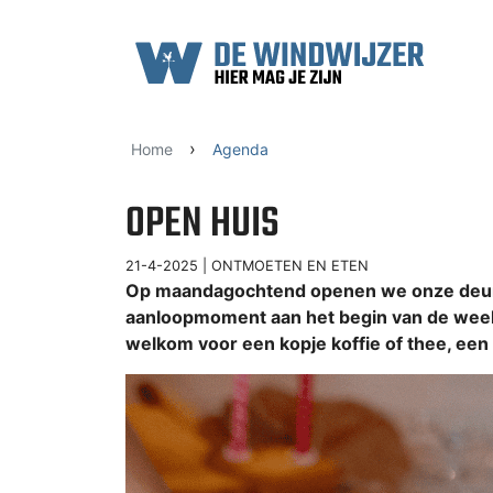
Ga naar content
›
Home
Agenda
OPEN HUIS
21-4-2025 |
ONTMOETEN EN ETEN
Op maandagochtend openen we onze deure
aanloopmoment aan het begin van de week.
welkom voor een kopje koffie of thee, een s