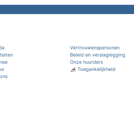
da
Vertrouwenspersonen
iteiten
Beleid en verslaglegging
mee
Onze huurders
ur
🦽 Toegankelijkheid
ons