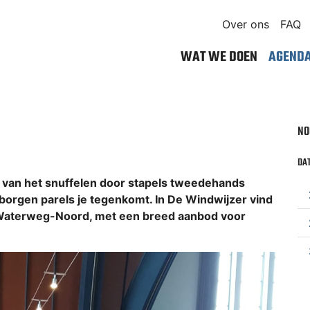
Over ons
FAQ
WAT WE DOEN
AGEND
NO
DAT
 van het snuffelen door stapels tweedehands
borgen parels je tegenkomt. In De Windwijzer vind
 Waterweg-Noord, met een breed aanbod voor