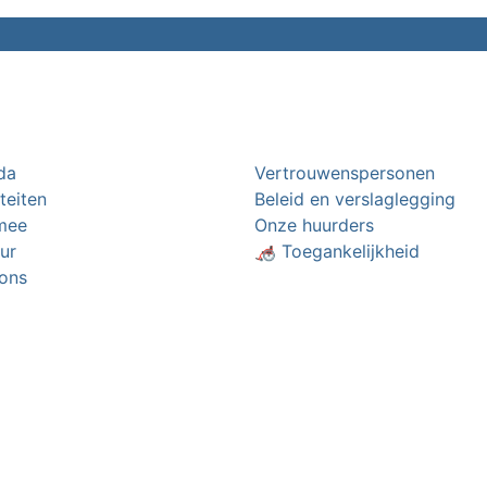
da
Vertrouwenspersonen
iteiten
Beleid en verslaglegging
mee
Onze huurders
ur
🦽 Toegankelijkheid
ons