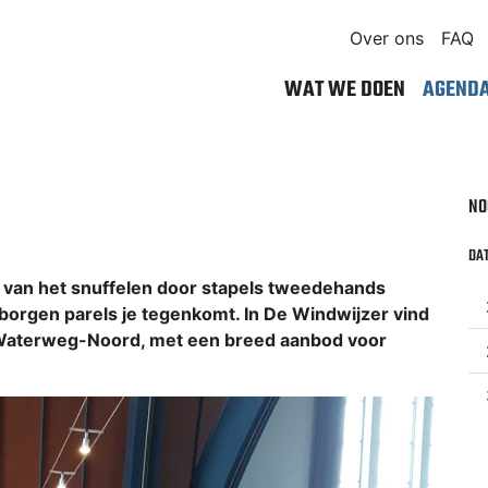
Over ons
FAQ
WAT WE DOEN
AGEND
NO
DAT
 van het snuffelen door stapels tweedehands
borgen parels je tegenkomt. In De Windwijzer vind
 Waterweg-Noord, met een breed aanbod voor