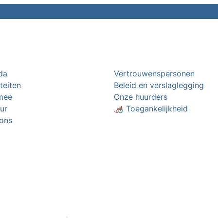
da
Vertrouwenspersonen
iteiten
Beleid en verslaglegging
mee
Onze huurders
ur
🦽 Toegankelijkheid
ons