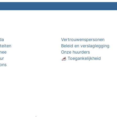
da
Vertrouwenspersonen
iteiten
Beleid en verslaglegging
mee
Onze huurders
ur
🦽 Toegankelijkheid
ons