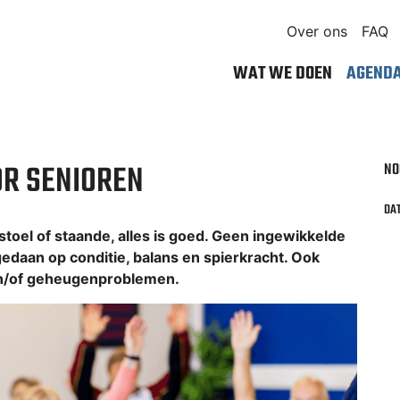
Over ons
FAQ
WAT WE DOEN
AGEND
NO
OR SENIOREN
DAT
 stoel of staande, alles is goed. Geen ingewikkelde
gedaan op conditie, balans en spierkracht. Ook
en/of geheugenproblemen.