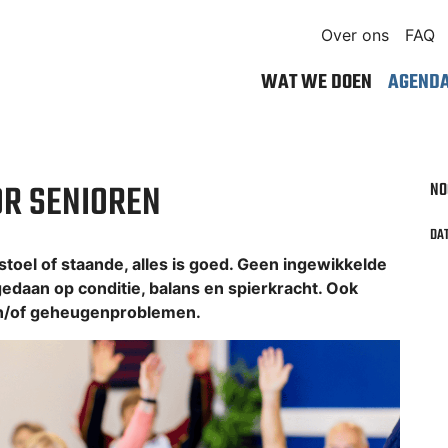
Over ons
FAQ
WAT WE DOEN
AGEND
NO
OR SENIOREN
DAT
 stoel of staande, alles is goed. Geen ingewikkelde
gedaan op conditie, balans en spierkracht. Ook
en/of geheugenproblemen.