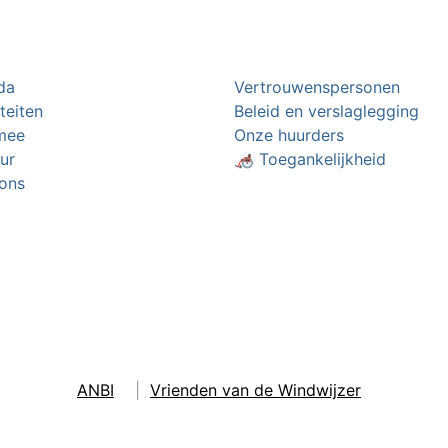
da
Vertrouwenspersonen
iteiten
Beleid en verslaglegging
mee
Onze huurders
ur
🦽 Toegankelijkheid
ons
ANBI
|
Vrienden van de Windwijzer