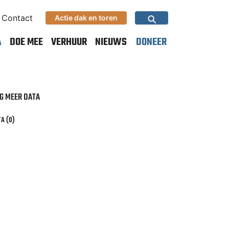
⚲
Contact
Actie dak en toren
A
DOE MEE
VERHUUR
NIEUWS
DONEER
G MEER DATA
A (0)