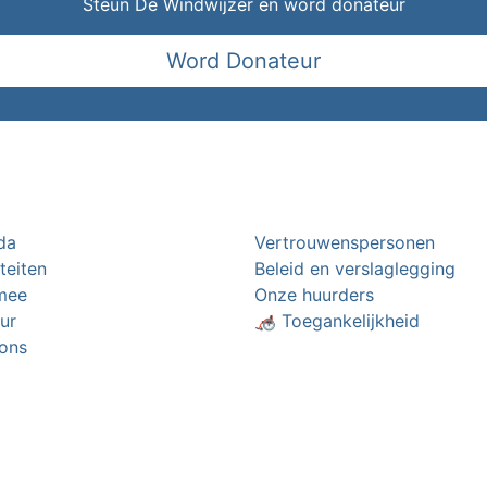
Steun De Windwijzer en word donateur
Word Donateur
da
Vertrouwenspersonen
iteiten
Beleid en verslaglegging
mee
Onze huurders
ur
🦽 Toegankelijkheid
ons