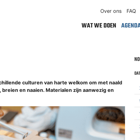
Over ons
FAQ
WAT WE DOEN
AGEND
NO
DAT
rschillende culturen van harte welkom om met naald
n, breien en naaien. Materialen zijn aanwezig en