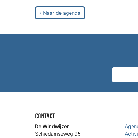
‹ Naar de agenda
CONTACT
De Windwijzer
Agen
Schiedamseweg 95
Activ