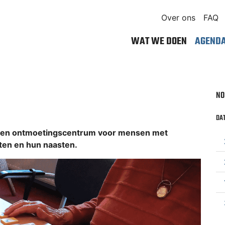
Over ons
FAQ
WAT WE DOEN
AGEND
NO
DAT
- en ontmoetingscentrum voor mensen met
en en hun naasten.