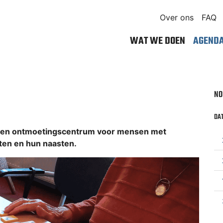
Over ons
FAQ
WAT WE DOEN
AGEND
NO
DAT
- en ontmoetingscentrum voor mensen met
en en hun naasten.