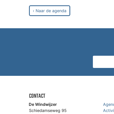
‹ Naar de agenda
CONTACT
De Windwijzer
Agen
Schiedamseweg 95
Activ